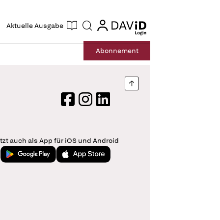
ogin
login
Aktuelle Ausgabe
Suche
Abo
nnement
Nach oben springen
Facebook
Instagram
LinkedIn
tzt auch als App für iOS und Android
Jetzt bei Google Play
Laden im App Store