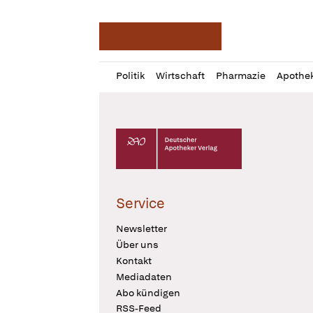
Deutsche Apotheker Ze
Profil
Daz
Politik
Wirtschaft
Pharmazie
Apothe
öffnen
Pur
Abo
öffnen
Deutscher Apotheker Verlag Logo
Service
Newsletter
Über uns
Kontakt
Mediadaten
Abo kündigen
RSS-Feed