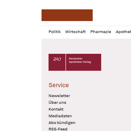
Deutsche Apotheker Ze
Profil
Daz
Politik
Wirtschaft
Pharmazie
Apothe
öffnen
Pur
Abo
öffnen
Deutscher Apotheker Verlag Logo
Service
Newsletter
Über uns
Kontakt
Mediadaten
Abo kündigen
RSS-Feed