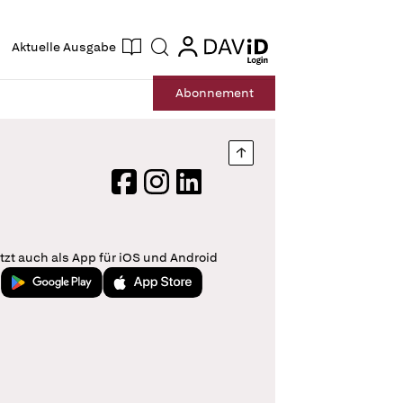
ogin
login
Aktuelle Ausgabe
Suche
Abo
nnement
Nach oben springen
Facebook
Instagram
LinkedIn
tzt auch als App für iOS und Android
Jetzt bei Google Play
Laden im App Store