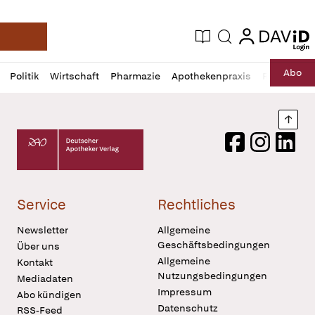
login
login
Aktuelle Ausgabe
Suche
Deutsche Apotheker Zeitung
Profil
Daz
Abo
Politik
Wirtschaft
Pharmazie
Apothekenpraxis
Recht
Sp
öffnen
Pur
Abo
öffnen
Nach
Deutscher Apotheker Verlag Logo
Facebook
Instagram
LinkedI
Service
Rechtliches
Newsletter
Allgemeine
Geschäftsbedingungen
Über uns
Allgemeine
Kontakt
Nutzungsbedingungen
Mediadaten
Impressum
Abo kündigen
Datenschutz
RSS-Feed