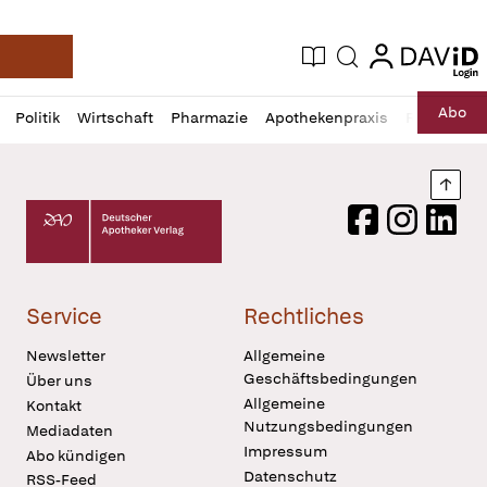
login
login
Aktuelle Ausgabe
Suche
Deutsche Apotheker Zeitung
Profil
Daz
Abo
Politik
Wirtschaft
Pharmazie
Apothekenpraxis
Recht
Sp
öffnen
Pur
Abo
öffnen
Nach
Deutscher Apotheker Verlag Logo
Facebook
Instagram
LinkedI
Service
Rechtliches
Newsletter
Allgemeine
Geschäftsbedingungen
Über uns
Allgemeine
Kontakt
Nutzungsbedingungen
Mediadaten
Impressum
Abo kündigen
Datenschutz
RSS-Feed