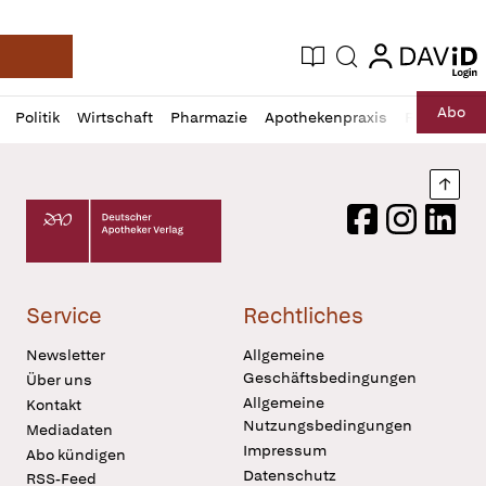
login
login
Aktuelle Ausgabe
Suche
Deutsche Apotheker Zeitung
Profil
Daz
Abo
Politik
Wirtschaft
Pharmazie
Apothekenpraxis
Recht
Sp
öffnen
Pur
Abo
öffnen
Nach
Deutscher Apotheker Verlag Logo
Facebook
Instagram
LinkedI
Service
Rechtliches
Newsletter
Allgemeine
Geschäftsbedingungen
Über uns
Allgemeine
Kontakt
Nutzungsbedingungen
Mediadaten
Impressum
Abo kündigen
Datenschutz
RSS-Feed