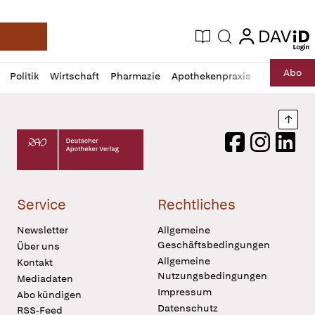
login
login
Aktuelle Ausgabe
Suche
Deutsche Apotheker Zeitung
Profil
Daz
Abo
Politik
Wirtschaft
Pharmazie
Apothekenpraxis
Recht
Sp
öffnen
Pur
Abo
öffnen
Nach
Deutscher Apotheker Verlag Logo
Facebook
Instagram
LinkedI
Service
Rechtliches
Newsletter
Allgemeine
Geschäftsbedingungen
Über uns
Allgemeine
Kontakt
Nutzungsbedingungen
Mediadaten
Impressum
Abo kündigen
Datenschutz
RSS-Feed