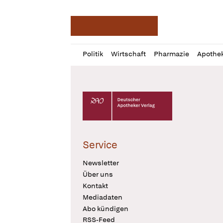
Deutsche Apotheker Ze
Profil
Daz
Politik
Wirtschaft
Pharmazie
Apothe
öffnen
Pur
Abo
öffnen
Deutscher Apotheker Verlag Logo
Service
Newsletter
Über uns
Kontakt
Mediadaten
Abo kündigen
RSS-Feed