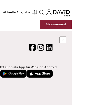
ogin
login
Aktuelle Ausgabe
Suche
Abo
nnement
Nach oben springen
Facebook
Instagram
LinkedIn
tzt auch als App für iOS und Android
Jetzt bei Google Play
Laden im App Store