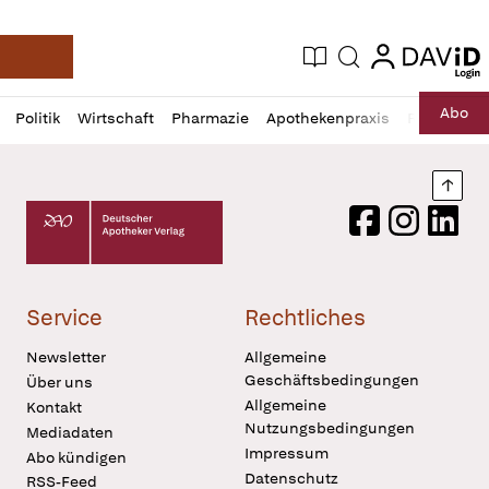
login
login
Aktuelle Ausgabe
Suche
Deutsche Apotheker Zeitung
Profil
Daz
Abo
Politik
Wirtschaft
Pharmazie
Apothekenpraxis
Recht
Sp
öffnen
Pur
Abo
öffnen
Nach
Deutscher Apotheker Verlag Logo
Facebook
Instagram
LinkedI
Service
Rechtliches
Newsletter
Allgemeine
Geschäftsbedingungen
Über uns
Allgemeine
Kontakt
Nutzungsbedingungen
Mediadaten
Impressum
Abo kündigen
Datenschutz
RSS-Feed