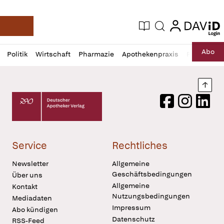
login
login
Aktuelle Ausgabe
Suche
Deutsche Apotheker Zeitung
Profil
Daz
Abo
Politik
Wirtschaft
Pharmazie
Apothekenpraxis
Recht
Sp
öffnen
Pur
Abo
öffnen
Nach
Deutscher Apotheker Verlag Logo
Facebook
Instagram
LinkedI
Service
Rechtliches
Newsletter
Allgemeine
Geschäftsbedingungen
Über uns
Allgemeine
Kontakt
Nutzungsbedingungen
Mediadaten
Impressum
Abo kündigen
Datenschutz
RSS-Feed