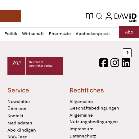
login
login
Aktuelle Ausgabe
Suche
Deutsche Apotheker Zeitung
Profil
Daz
Abo
Politik
Wirtschaft
Pharmazie
Apothekenpraxis
Recht
Sp
öffnen
Pur
Abo
öffnen
Nach
Deutscher Apotheker Verlag Logo
Facebook
Instagram
LinkedI
Service
Rechtliches
Newsletter
Allgemeine
Geschäftsbedingungen
Über uns
Allgemeine
Kontakt
Nutzungsbedingungen
Mediadaten
Impressum
Abo kündigen
Datenschutz
RSS-Feed