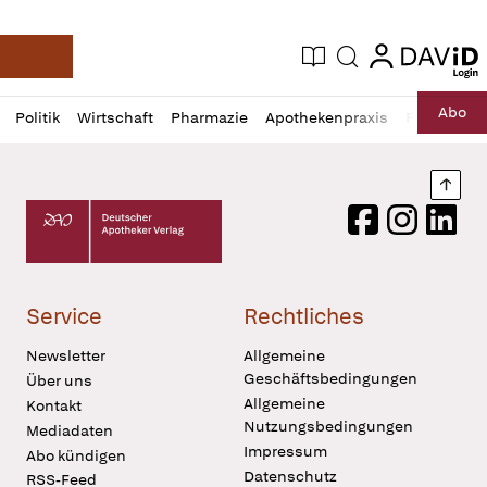
login
login
Aktuelle Ausgabe
Suche
Deutsche Apotheker Zeitung
Profil
Daz
Abo
Politik
Wirtschaft
Pharmazie
Apothekenpraxis
Recht
Sp
öffnen
Pur
Abo
öffnen
Nach
Deutscher Apotheker Verlag Logo
Facebook
Instagram
LinkedI
Service
Rechtliches
Newsletter
Allgemeine
Geschäftsbedingungen
Über uns
Allgemeine
Kontakt
Nutzungsbedingungen
Mediadaten
Impressum
Abo kündigen
Datenschutz
RSS-Feed