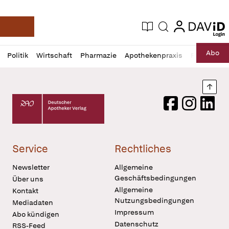
login
login
Aktuelle Ausgabe
Suche
Deutsche Apotheker Zeitung
Profil
Daz
Abo
Politik
Wirtschaft
Pharmazie
Apothekenpraxis
Recht
Sp
öffnen
Pur
Abo
öffnen
Nach
Deutscher Apotheker Verlag Logo
Facebook
Instagram
LinkedI
Service
Rechtliches
Newsletter
Allgemeine
Geschäftsbedingungen
Über uns
Allgemeine
Kontakt
Nutzungsbedingungen
Mediadaten
Impressum
Abo kündigen
Datenschutz
RSS-Feed