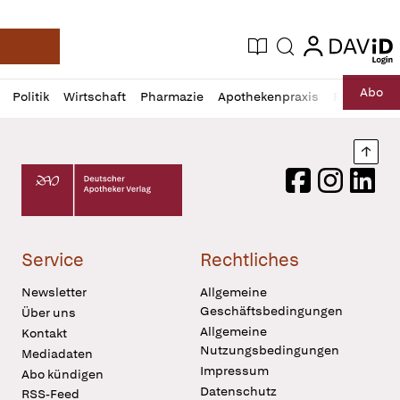
login
login
Aktuelle Ausgabe
Suche
Deutsche Apotheker Zeitung
Profil
Daz
Abo
Politik
Wirtschaft
Pharmazie
Apothekenpraxis
Recht
Sp
öffnen
Pur
Abo
öffnen
Nach
Deutscher Apotheker Verlag Logo
Facebook
Instagram
LinkedI
Service
Rechtliches
Newsletter
Allgemeine
Geschäftsbedingungen
Über uns
Allgemeine
Kontakt
Nutzungsbedingungen
Mediadaten
Impressum
Abo kündigen
Datenschutz
RSS-Feed