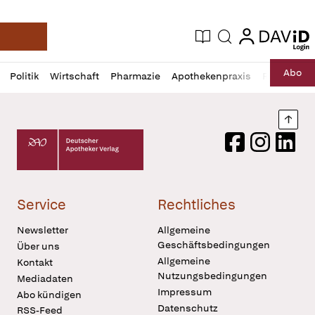
login
login
Aktuelle Ausgabe
Suche
Deutsche Apotheker Zeitung
Profil
Daz
Abo
Politik
Wirtschaft
Pharmazie
Apothekenpraxis
Recht
Sp
öffnen
Pur
Abo
öffnen
Nach
Deutscher Apotheker Verlag Logo
Facebook
Instagram
LinkedI
Service
Rechtliches
Newsletter
Allgemeine
Geschäftsbedingungen
Über uns
Allgemeine
Kontakt
Nutzungsbedingungen
Mediadaten
Impressum
Abo kündigen
Datenschutz
RSS-Feed