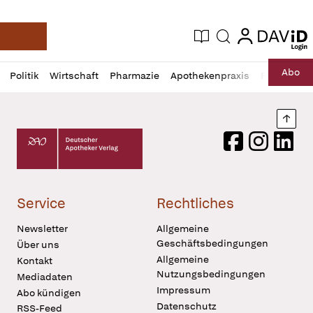
login
login
Aktuelle Ausgabe
Suche
Deutsche Apotheker Zeitung
Profil
Daz
Abo
Politik
Wirtschaft
Pharmazie
Apothekenpraxis
Recht
Sp
öffnen
Pur
Abo
öffnen
Nach
Deutscher Apotheker Verlag Logo
Facebook
Instagram
LinkedI
Service
Rechtliches
Newsletter
Allgemeine
Geschäftsbedingungen
Über uns
Allgemeine
Kontakt
Nutzungsbedingungen
Mediadaten
Impressum
Abo kündigen
Datenschutz
RSS-Feed