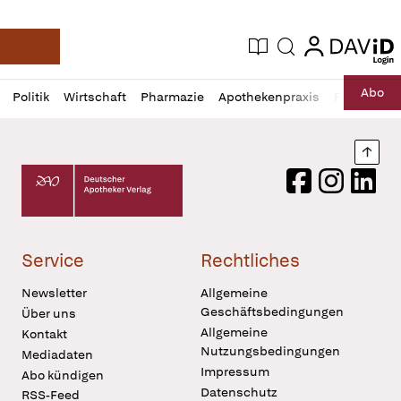
login
login
Aktuelle Ausgabe
Suche
Deutsche Apotheker Zeitung
Profil
Daz
Abo
Politik
Wirtschaft
Pharmazie
Apothekenpraxis
Recht
Sp
öffnen
Pur
Abo
öffnen
Nach
Deutscher Apotheker Verlag Logo
Facebook
Instagram
LinkedI
Service
Rechtliches
Newsletter
Allgemeine
Geschäftsbedingungen
Über uns
Allgemeine
Kontakt
Nutzungsbedingungen
Mediadaten
Impressum
Abo kündigen
Datenschutz
RSS-Feed