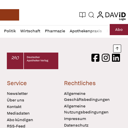
login
login
Aktuelle Ausgabe
Suche
Deutsche Apotheker Zeitung
Profil
Daz
Abo
Politik
Wirtschaft
Pharmazie
Apothekenpraxis
Recht
Sp
öffnen
Pur
Abo
öffnen
Nach
Deutscher Apotheker Verlag Logo
Facebook
Instagram
LinkedI
Service
Rechtliches
Newsletter
Allgemeine
Geschäftsbedingungen
Über uns
Allgemeine
Kontakt
Nutzungsbedingungen
Mediadaten
Impressum
Abo kündigen
Datenschutz
RSS-Feed