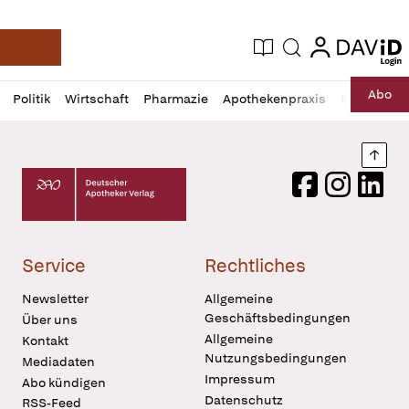
login
login
Aktuelle Ausgabe
Suche
Deutsche Apotheker Zeitung
Profil
Daz
Abo
Politik
Wirtschaft
Pharmazie
Apothekenpraxis
Recht
Sp
öffnen
Pur
Abo
öffnen
Nach
Deutscher Apotheker Verlag Logo
Facebook
Instagram
LinkedI
Service
Rechtliches
Newsletter
Allgemeine
Geschäftsbedingungen
Über uns
Allgemeine
Kontakt
Nutzungsbedingungen
Mediadaten
Impressum
Abo kündigen
Datenschutz
RSS-Feed