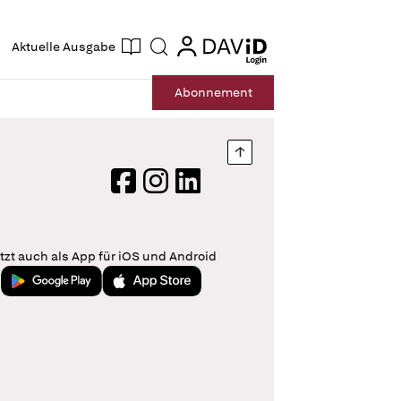
ogin
login
Aktuelle Ausgabe
Suche
Abo
nnement
Nach oben springen
Facebook
Instagram
LinkedIn
tzt auch als App für iOS und Android
Jetzt bei Google Play
Laden im App Store