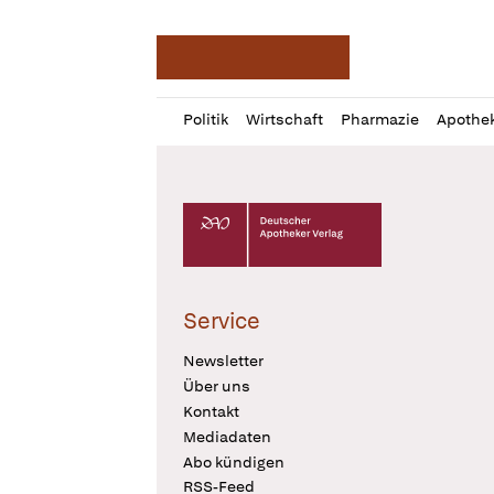
Deutsche Apotheker Ze
Profil
Daz
Politik
Wirtschaft
Pharmazie
Apothe
öffnen
Pur
Abo
öffnen
Deutscher Apotheker Verlag Logo
Service
Newsletter
Über uns
Kontakt
Mediadaten
Abo kündigen
RSS-Feed