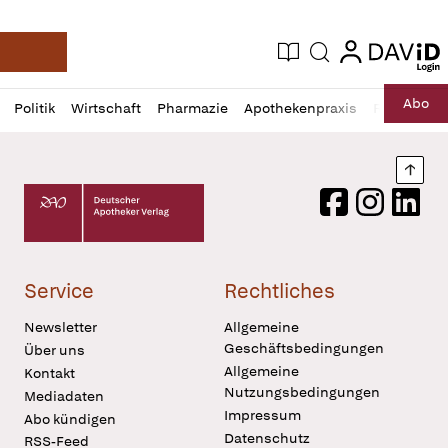
login
login
Aktuelle Ausgabe
Suche
Deutsche Apotheker Zeitung
Profil
Daz
Abo
Politik
Wirtschaft
Pharmazie
Apothekenpraxis
Recht
Sp
öffnen
Pur
Abo
öffnen
Nach
Deutscher Apotheker Verlag Logo
Facebook
Instagram
LinkedI
Service
Rechtliches
Newsletter
Allgemeine
Geschäftsbedingungen
Über uns
Allgemeine
Kontakt
Nutzungsbedingungen
Mediadaten
Impressum
Abo kündigen
Datenschutz
RSS-Feed