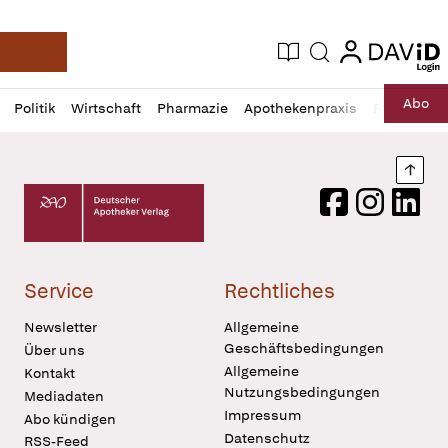
login
login
Aktuelle Ausgabe
Suche
Deutsche Apotheker Zeitung
Profil
Daz
Abo
Politik
Wirtschaft
Pharmazie
Apothekenpraxis
Recht
Sp
öffnen
Pur
Abo
öffnen
Nach
Deutscher Apotheker Verlag Logo
Facebook
Instagram
LinkedI
Service
Rechtliches
Newsletter
Allgemeine
Geschäftsbedingungen
Über uns
Allgemeine
Kontakt
Nutzungsbedingungen
Mediadaten
Impressum
Abo kündigen
Datenschutz
RSS-Feed