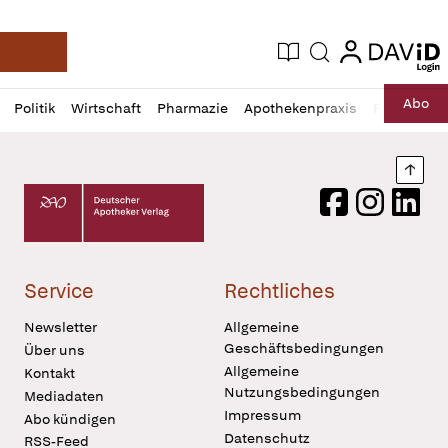
login
login
Aktuelle Ausgabe
Suche
Deutsche Apotheker Zeitung
Profil
Daz
Abo
Politik
Wirtschaft
Pharmazie
Apothekenpraxis
Recht
Sp
öffnen
Pur
Abo
öffnen
Nach
Deutscher Apotheker Verlag Logo
Facebook
Instagram
LinkedI
Service
Rechtliches
Newsletter
Allgemeine
Geschäftsbedingungen
Über uns
Allgemeine
Kontakt
Nutzungsbedingungen
Mediadaten
Impressum
Abo kündigen
Datenschutz
RSS-Feed