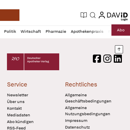
login
login
Aktuelle Ausgabe
Suche
Deutsche Apotheker Zeitung
Profil
Daz
Abo
Politik
Wirtschaft
Pharmazie
Apothekenpraxis
Recht
Sp
öffnen
Pur
Abo
öffnen
Nach
Deutscher Apotheker Verlag Logo
Facebook
Instagram
LinkedI
Service
Rechtliches
Newsletter
Allgemeine
Geschäftsbedingungen
Über uns
Allgemeine
Kontakt
Nutzungsbedingungen
Mediadaten
Impressum
Abo kündigen
Datenschutz
RSS-Feed