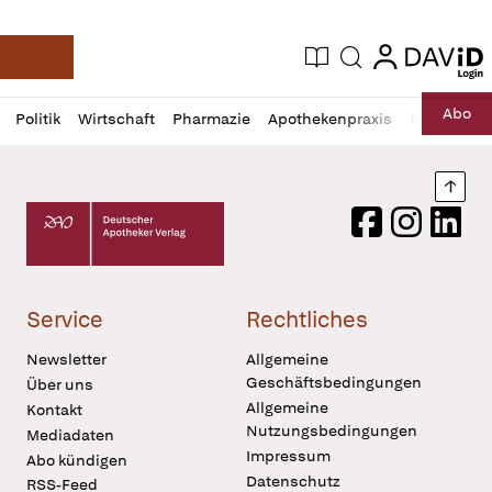
login
login
Aktuelle Ausgabe
Suche
Deutsche Apotheker Zeitung
Profil
Daz
Abo
Politik
Wirtschaft
Pharmazie
Apothekenpraxis
Recht
Sp
öffnen
Pur
Abo
öffnen
Nach
Deutscher Apotheker Verlag Logo
Facebook
Instagram
LinkedI
Service
Rechtliches
Newsletter
Allgemeine
Geschäftsbedingungen
Über uns
Allgemeine
Kontakt
Nutzungsbedingungen
Mediadaten
Impressum
Abo kündigen
Datenschutz
RSS-Feed