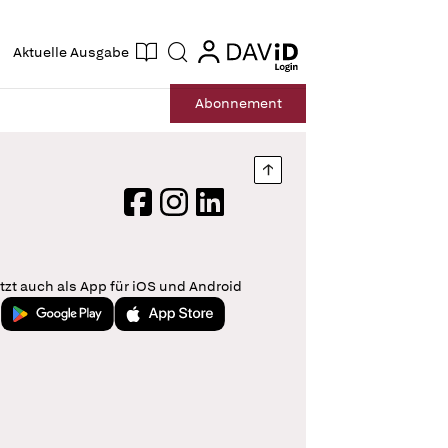
ogin
login
Aktuelle Ausgabe
Suche
Abo
nnement
Nach oben springen
Facebook
Instagram
LinkedIn
tzt auch als App für iOS und Android
Jetzt bei Google Play
Laden im App Store