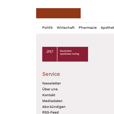
Deutsche Apotheker Ze
Profil
Daz
Politik
Wirtschaft
Pharmazie
Apothe
öffnen
Pur
Abo
öffnen
Deutscher Apotheker Verlag Logo
Service
Newsletter
Über uns
Kontakt
Mediadaten
Abo kündigen
RSS-Feed