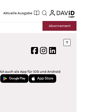
ogin
login
Aktuelle Ausgabe
Suche
Abo
nnement
Nach oben springen
Facebook
Instagram
LinkedIn
tzt auch als App für iOS und Android
Jetzt bei Google Play
Laden im App Store