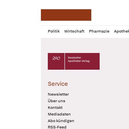
Deutsche Apotheker Ze
Profil
Daz
Politik
Wirtschaft
Pharmazie
Apothe
öffnen
Pur
Abo
öffnen
Deutscher Apotheker Verlag Logo
Service
Newsletter
Über uns
Kontakt
Mediadaten
Abo kündigen
RSS-Feed