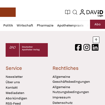
login
login
Aktuelle Ausgabe
Suche
Deutsche Apotheker Zeitung
Profil
Daz
Abo
Politik
Wirtschaft
Pharmazie
Apothekenpraxis
Recht
Sp
öffnen
Pur
Abo
öffnen
Nach
Deutscher Apotheker Verlag Logo
Facebook
Instagram
LinkedI
Service
Rechtliches
Newsletter
Allgemeine
Geschäftsbedingungen
Über uns
Allgemeine
Kontakt
Nutzungsbedingungen
Mediadaten
Impressum
Abo kündigen
Datenschutz
RSS-Feed