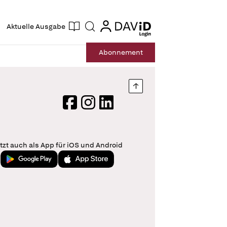
ogin
login
Aktuelle Ausgabe
Suche
Abo
nnement
Nach oben springen
Facebook
Instagram
LinkedIn
tzt auch als App für iOS und Android
Jetzt bei Google Play
Laden im App Store