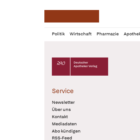
Deutsche Apotheker Ze
Profil
Daz
Politik
Wirtschaft
Pharmazie
Apothe
öffnen
Pur
Abo
öffnen
Deutscher Apotheker Verlag Logo
Service
Newsletter
Über uns
Kontakt
Mediadaten
Abo kündigen
RSS-Feed