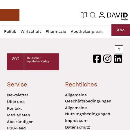
login
login
Aktuelle Ausgabe
Suche
Deutsche Apotheker Zeitung
Profil
Daz
Abo
Politik
Wirtschaft
Pharmazie
Apothekenpraxis
Recht
Sp
öffnen
Pur
Abo
öffnen
Nach
Deutscher Apotheker Verlag Logo
Facebook
Instagram
LinkedI
Service
Rechtliches
Newsletter
Allgemeine
Geschäftsbedingungen
Über uns
Allgemeine
Kontakt
Nutzungsbedingungen
Mediadaten
Impressum
Abo kündigen
Datenschutz
RSS-Feed