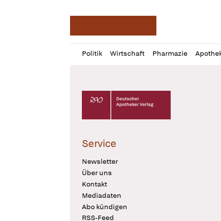
Deutsche Apotheker Ze
Profil
Daz
Politik
Wirtschaft
Pharmazie
Apothe
öffnen
Pur
Abo
öffnen
Deutscher Apotheker Verlag Logo
Service
Newsletter
Über uns
Kontakt
Mediadaten
Abo kündigen
RSS-Feed