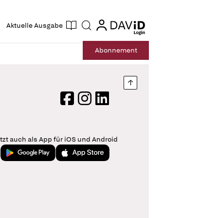
ogin
login
Aktuelle Ausgabe
Suche
Abo
nnement
Nach oben springen
Facebook
Instagram
LinkedIn
tzt auch als App für iOS und Android
Jetzt bei Google Play
Laden im App Store