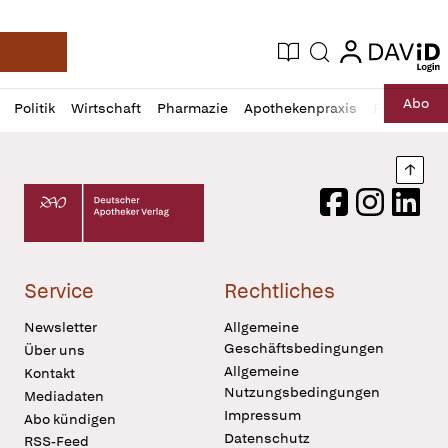
login
login
Aktuelle Ausgabe
Suche
Deutsche Apotheker Zeitung
Profil
Daz
Abo
Politik
Wirtschaft
Pharmazie
Apothekenpraxis
Recht
Sp
öffnen
Pur
Abo
öffnen
Nach
Deutscher Apotheker Verlag Logo
Facebook
Instagram
LinkedI
Service
Rechtliches
Newsletter
Allgemeine
Geschäftsbedingungen
Über uns
Allgemeine
Kontakt
Nutzungsbedingungen
Mediadaten
Impressum
Abo kündigen
Datenschutz
RSS-Feed