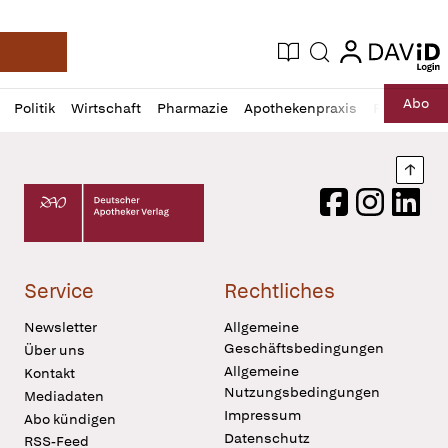
login
login
Aktuelle Ausgabe
Suche
Deutsche Apotheker Zeitung
Profil
Daz
Abo
Politik
Wirtschaft
Pharmazie
Apothekenpraxis
Recht
Sp
öffnen
Pur
Abo
öffnen
Nach
Deutscher Apotheker Verlag Logo
Facebook
Instagram
LinkedI
Service
Rechtliches
Newsletter
Allgemeine
Geschäftsbedingungen
Über uns
Allgemeine
Kontakt
Nutzungsbedingungen
Mediadaten
Impressum
Abo kündigen
Datenschutz
RSS-Feed