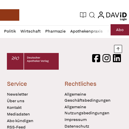
login
login
Aktuelle Ausgabe
Suche
Deutsche Apotheker Zeitung
Profil
Daz
Abo
Politik
Wirtschaft
Pharmazie
Apothekenpraxis
Recht
Sp
öffnen
Pur
Abo
öffnen
Nach
Deutscher Apotheker Verlag Logo
Facebook
Instagram
LinkedI
Service
Rechtliches
Newsletter
Allgemeine
Geschäftsbedingungen
Über uns
Allgemeine
Kontakt
Nutzungsbedingungen
Mediadaten
Impressum
Abo kündigen
Datenschutz
RSS-Feed