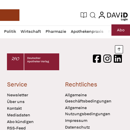
login
login
Aktuelle Ausgabe
Suche
Deutsche Apotheker Zeitung
Profil
Daz
Abo
Politik
Wirtschaft
Pharmazie
Apothekenpraxis
Recht
Sp
öffnen
Pur
Abo
öffnen
Nach
Deutscher Apotheker Verlag Logo
Facebook
Instagram
LinkedI
Service
Rechtliches
Newsletter
Allgemeine
Geschäftsbedingungen
Über uns
Allgemeine
Kontakt
Nutzungsbedingungen
Mediadaten
Impressum
Abo kündigen
Datenschutz
RSS-Feed