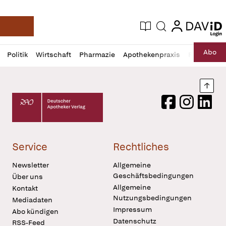
login
login
Aktuelle Ausgabe
Suche
Deutsche Apotheker Zeitung
Profil
Daz
Abo
Politik
Wirtschaft
Pharmazie
Apothekenpraxis
Recht
Sp
öffnen
Pur
Abo
öffnen
Nach
Deutscher Apotheker Verlag Logo
Facebook
Instagram
LinkedI
Service
Rechtliches
Newsletter
Allgemeine
Geschäftsbedingungen
Über uns
Allgemeine
Kontakt
Nutzungsbedingungen
Mediadaten
Impressum
Abo kündigen
Datenschutz
RSS-Feed