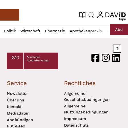
login
login
Aktuelle Ausgabe
Suche
Deutsche Apotheker Zeitung
Profil
Daz
Abo
Politik
Wirtschaft
Pharmazie
Apothekenpraxis
Recht
Sp
öffnen
Pur
Abo
öffnen
Nach
Deutscher Apotheker Verlag Logo
Facebook
Instagram
LinkedI
Service
Rechtliches
Newsletter
Allgemeine
Geschäftsbedingungen
Über uns
Allgemeine
Kontakt
Nutzungsbedingungen
Mediadaten
Impressum
Abo kündigen
Datenschutz
RSS-Feed