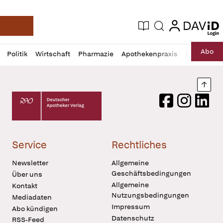
login
login
Aktuelle Ausgabe
Suche
Deutsche Apotheker Zeitung
Profil
Daz
Abo
Politik
Wirtschaft
Pharmazie
Apothekenpraxis
Recht
Sp
öffnen
Pur
Abo
öffnen
Nach
Deutscher Apotheker Verlag Logo
Facebook
Instagram
LinkedI
Service
Rechtliches
Newsletter
Allgemeine
Geschäftsbedingungen
Über uns
Allgemeine
Kontakt
Nutzungsbedingungen
Mediadaten
Impressum
Abo kündigen
Datenschutz
RSS-Feed