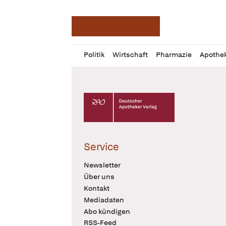
Deutsche Apotheker Ze
Profil
Daz
Politik
Wirtschaft
Pharmazie
Apothe
öffnen
Pur
Abo
öffnen
Deutscher Apotheker Verlag Logo
Service
Newsletter
Über uns
Kontakt
Mediadaten
Abo kündigen
RSS-Feed