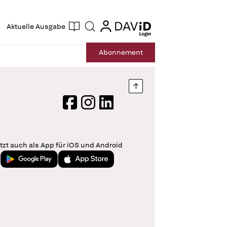
ogin
login
Aktuelle Ausgabe
Suche
Abo
nnement
Nach oben springen
Facebook
Instagram
LinkedIn
tzt auch als App für iOS und Android
Jetzt bei Google Play
Laden im App Store