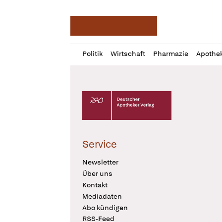
Deutsche Apotheker Ze
Profil
Daz
Politik
Wirtschaft
Pharmazie
Apothe
öffnen
Pur
Abo
öffnen
Deutscher Apotheker Verlag Logo
Service
Newsletter
Über uns
Kontakt
Mediadaten
Abo kündigen
RSS-Feed