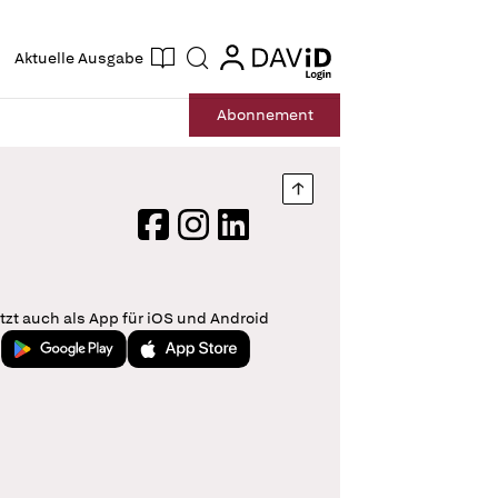
ogin
login
Aktuelle Ausgabe
Suche
Abo
nnement
Nach oben springen
Facebook
Instagram
LinkedIn
tzt auch als App für iOS und Android
Jetzt bei Google Play
Laden im App Store