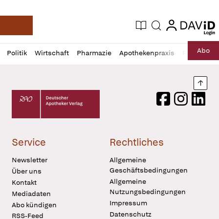
login
login
Aktuelle Ausgabe
Suche
Deutsche Apotheker Zeitung
Profil
Daz
Abo
Politik
Wirtschaft
Pharmazie
Apothekenpraxis
Recht
Sp
öffnen
Pur
Abo
öffnen
Nach
Deutscher Apotheker Verlag Logo
Facebook
Instagram
LinkedI
Service
Rechtliches
Newsletter
Allgemeine
Geschäftsbedingungen
Über uns
Allgemeine
Kontakt
Nutzungsbedingungen
Mediadaten
Impressum
Abo kündigen
Datenschutz
RSS-Feed