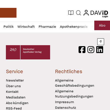
login
login
Aktuelle Ausgabe
Suche
Deutsche Apotheker Zeitung
Profil
Daz
Abo
Politik
Wirtschaft
Pharmazie
Apothekenpraxis
Recht
Sp
öffnen
Pur
Abo
öffnen
Nach
Deutscher Apotheker Verlag Logo
Facebook
Instagram
LinkedI
Service
Rechtliches
Newsletter
Allgemeine
Geschäftsbedingungen
Über uns
Allgemeine
Kontakt
Nutzungsbedingungen
Mediadaten
Impressum
Abo kündigen
Datenschutz
RSS-Feed