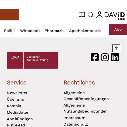
login
login
Aktuelle Ausgabe
Suche
Deutsche Apotheker Zeitung
Profil
Daz
Abo
Politik
Wirtschaft
Pharmazie
Apothekenpraxis
Recht
Sp
öffnen
Pur
Abo
öffnen
Nach
Deutscher Apotheker Verlag Logo
Facebook
Instagram
LinkedI
Service
Rechtliches
Newsletter
Allgemeine
Geschäftsbedingungen
Über uns
Allgemeine
Kontakt
Nutzungsbedingungen
Mediadaten
Impressum
Abo kündigen
Datenschutz
RSS-Feed