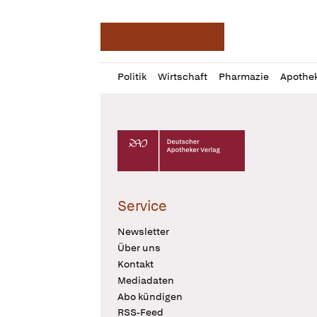
Deutsche Apotheker Ze
Profil
Daz
Politik
Wirtschaft
Pharmazie
Apothe
öffnen
Pur
Abo
öffnen
Deutscher Apotheker Verlag Logo
Service
Newsletter
Über uns
Kontakt
Mediadaten
Abo kündigen
RSS-Feed