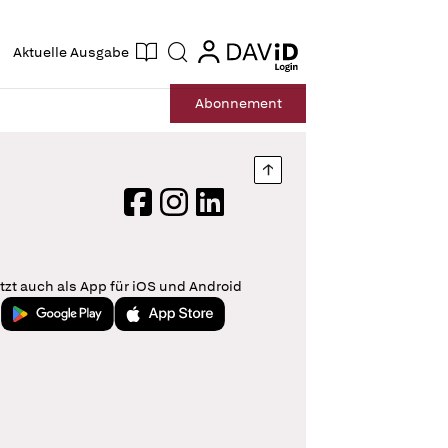
ogin
login
Aktuelle Ausgabe
Suche
Abo
nnement
Nach oben springen
Facebook
Instagram
LinkedIn
tzt auch als App für iOS und Android
Jetzt bei Google Play
Laden im App Store