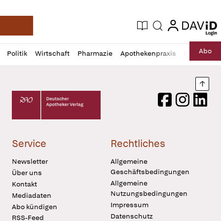
login
login
Aktuelle Ausgabe
Suche
Deutsche Apotheker Zeitung
Profil
Daz
Abo
Politik
Wirtschaft
Pharmazie
Apothekenpraxis
Recht
Sp
öffnen
Pur
Abo
öffnen
Nach
Deutscher Apotheker Verlag Logo
Facebook
Instagram
LinkedI
Service
Rechtliches
Newsletter
Allgemeine
Geschäftsbedingungen
Über uns
Allgemeine
Kontakt
Nutzungsbedingungen
Mediadaten
Impressum
Abo kündigen
Datenschutz
RSS-Feed