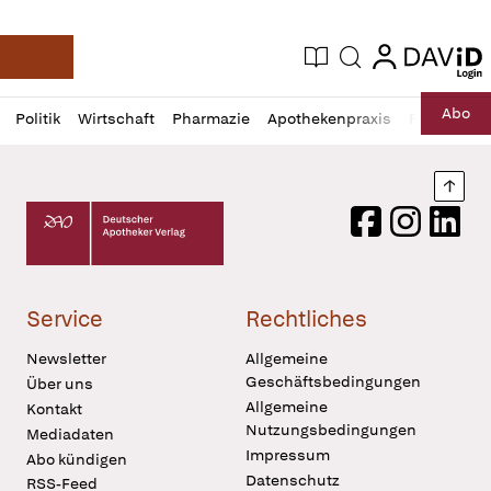
login
login
Aktuelle Ausgabe
Suche
Deutsche Apotheker Zeitung
Profil
Daz
Abo
Politik
Wirtschaft
Pharmazie
Apothekenpraxis
Recht
Sp
öffnen
Pur
Abo
öffnen
Nach
Deutscher Apotheker Verlag Logo
Facebook
Instagram
LinkedI
Service
Rechtliches
Newsletter
Allgemeine
Geschäftsbedingungen
Über uns
Allgemeine
Kontakt
Nutzungsbedingungen
Mediadaten
Impressum
Abo kündigen
Datenschutz
RSS-Feed