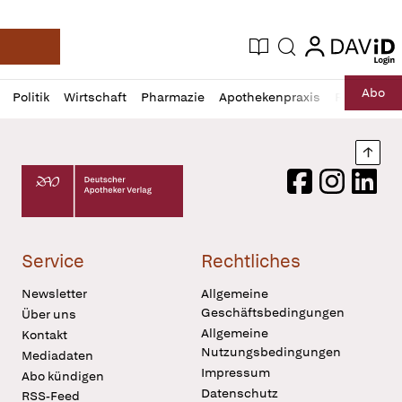
login
login
Aktuelle Ausgabe
Suche
Deutsche Apotheker Zeitung
Profil
Daz
Abo
Politik
Wirtschaft
Pharmazie
Apothekenpraxis
Recht
Sp
öffnen
Pur
Abo
öffnen
Nach
Deutscher Apotheker Verlag Logo
Facebook
Instagram
LinkedI
Service
Rechtliches
Newsletter
Allgemeine
Geschäftsbedingungen
Über uns
Allgemeine
Kontakt
Nutzungsbedingungen
Mediadaten
Impressum
Abo kündigen
Datenschutz
RSS-Feed