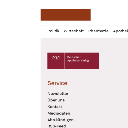
Deutsche Apotheker Ze
Profil
Daz
Politik
Wirtschaft
Pharmazie
Apothe
öffnen
Pur
Abo
öffnen
Deutscher Apotheker Verlag Logo
Service
Newsletter
Über uns
Kontakt
Mediadaten
Abo kündigen
RSS-Feed