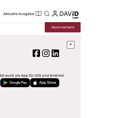
ogin
login
Aktuelle Ausgabe
Suche
Abo
nnement
Nach oben springen
Facebook
Instagram
LinkedIn
tzt auch als App für iOS und Android
Jetzt bei Google Play
Laden im App Store