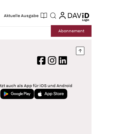
ogin
login
Aktuelle Ausgabe
Suche
Abo
nnement
Nach oben springen
Facebook
Instagram
LinkedIn
tzt auch als App für iOS und Android
Jetzt bei Google Play
Laden im App Store