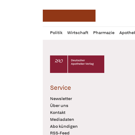
Deutsche Apotheker Ze
Profil
Daz
Politik
Wirtschaft
Pharmazie
Apothe
öffnen
Pur
Abo
öffnen
Deutscher Apotheker Verlag Logo
Service
Newsletter
Über uns
Kontakt
Mediadaten
Abo kündigen
RSS-Feed