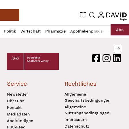
login
login
Aktuelle Ausgabe
Suche
Deutsche Apotheker Zeitung
Profil
Daz
Abo
Politik
Wirtschaft
Pharmazie
Apothekenpraxis
Recht
Sp
öffnen
Pur
Abo
öffnen
Nach
Deutscher Apotheker Verlag Logo
Facebook
Instagram
LinkedI
Service
Rechtliches
Newsletter
Allgemeine
Geschäftsbedingungen
Über uns
Allgemeine
Kontakt
Nutzungsbedingungen
Mediadaten
Impressum
Abo kündigen
Datenschutz
RSS-Feed