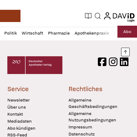
login
login
Aktuelle Ausgabe
Suche
Deutsche Apotheker Zeitung
Profil
Daz
Abo
Politik
Wirtschaft
Pharmazie
Apothekenpraxis
Recht
Sp
öffnen
Pur
Abo
öffnen
Nach
Deutscher Apotheker Verlag Logo
Facebook
Instagram
LinkedI
Service
Rechtliches
Newsletter
Allgemeine
Geschäftsbedingungen
Über uns
Allgemeine
Kontakt
Nutzungsbedingungen
Mediadaten
Impressum
Abo kündigen
Datenschutz
RSS-Feed